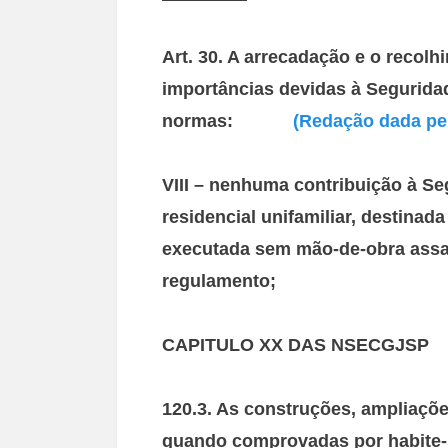
Art. 30. A arrecadação e o recol
importâncias devidas à Segurida
normas:
(Redação dada pela
VIII – nenhuma contribuição à Se
residencial unifamiliar, destinad
executada sem mão-de-obra assal
regulamento;
CAPITULO XX DAS NSECGJSP
120.3. As construções, ampliaçõ
quando comprovadas por habite-s