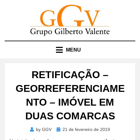
Skip
to
content
MENU
RETIFICAÇÃO –
GEORREFERENCIAME
NTO – IMÓVEL EM
DUAS COMARCAS
Posted
by
GGV
21 de fevereiro de 2019
on