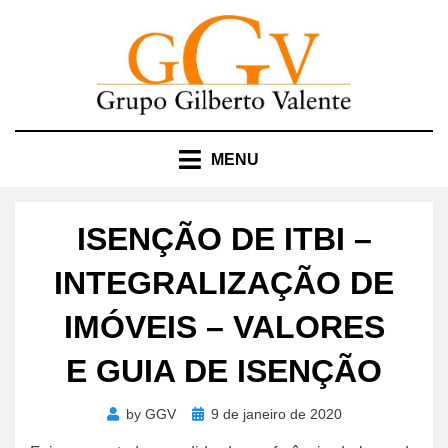
Skip
to
content
MENU
ISENÇÃO DE ITBI –
INTEGRALIZAÇÃO DE
IMÓVEIS – VALORES
E GUIA DE ISENÇÃO
Posted
by
GGV
9 de janeiro de 2020
on