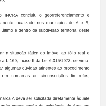
o INCRA concluiu o georreferenciamento e
tamento localizado nos municípios de A e B,
ltimo e dentro da subdivisão territorial deste
 a situação fática do imóvel ao fólio real e
art. 169, inciso II da Lei 6.015/1973, servimo-
ar algumas dúvidas atinentes ao procedimento
 em comarcas ou circunscrições limítrofes,
arca A deve ser solicitada diretamente àquele
e após comunicação de existência de área em