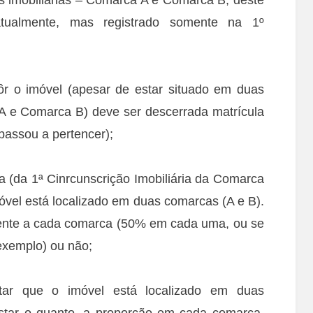
atualmente, mas registrado somente na 1º
 o imóvel (apesar de estar situado em duas
a A e Comarca B) deve ser descerrada matrícula
 passou a pertencer);
da 1ª Cinrcunscrição Imobiliária da Comarca
óvel está localizado em duas comarcas (A e B).
cente a cada comarca (50% em cada uma, ou se
xemplo) ou não;
que o imóvel está localizado em duas
nstar o quanto, a proporção em cada comarca,