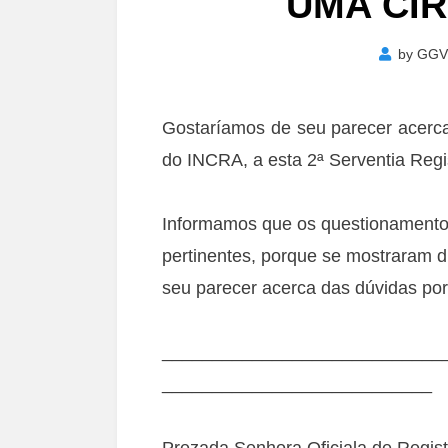
UMA CI
by
GGV
Gostaríamos de seu parecer acerca
do INCRA, a esta 2ª Serventia Regi
Informamos que os questionamentos,
pertinentes, porque se mostraram
seu parecer acerca das dúvidas por 
____________________________
___________________________
Prezada Senhora Oficiala de Regist