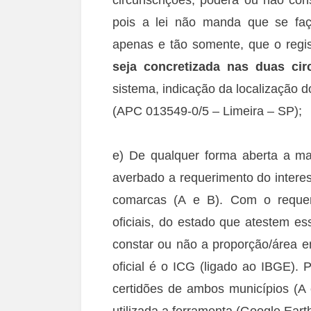
pois a lei não manda que se faç
apenas e tão somente, que o regist
seja concretizada nas duas cir
sistema, indicação da localização 
(APC 013549-0/5 – Limeira – SP);
e) De qualquer forma aberta a mat
averbado a requerimento do intere
comarcas (A e B). Com o requer
oficiais, do estado que atestem e
constar ou não a proporção/área 
oficial é o ICG (ligado ao IBGE).
certidões de ambos municípios (A 
utilizada a ferramenta (Google Earth