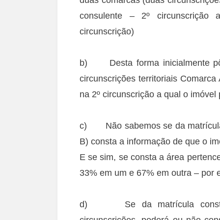
consulente – 2º circunscrição 
circunscrição)
b) Desta forma inicialmente pôr
circunscrições territoriais Comarc
na 2º circunscrição a qual o imóvel
c) Não sabemos se da matrícula (
B) consta a informação de que o im
E se sim, se consta a área perten
33% em um e 67% em outra – por e
d) Se da matrícula constar 
circunscrições, poderá ou não co