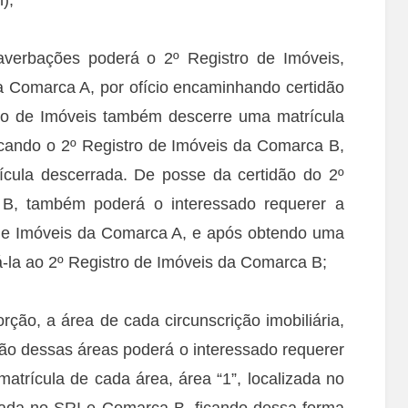
 averbações poderá o 2º Registro de Imóveis,
a Comarca A, por ofício encaminhando certidão
tro de Imóveis também descerre uma matrícula
cando o 2º Registro de Imóveis da Comarca B,
cula descerrada. De posse da certidão do 2º
B, também poderá o interessado requerer a
 de Imóveis da Comarca A, e após obtendo uma
-la ao 2º Registro de Imóveis da Comarca B;
rção, a área de cada circunscrição imobiliária,
ão dessas áreas poderá o interessado requerer
trícula de cada área, área “1”, localizada no
zada no SRI e Comarca B, ficando dessa forma