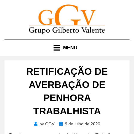
Skip
to
content
MENU
RETIFICAÇÃO DE
AVERBAÇÃO DE
PENHORA
TRABALHISTA
Posted
by
GGV
9 de julho de 2020
on