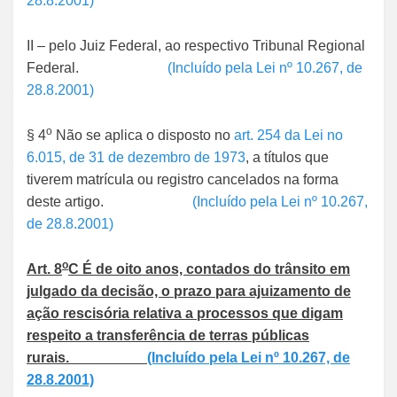
28.8.2001)
II – pelo Juiz Federal, ao respectivo Tribunal Regional
Federal.
(Incluído pela Lei nº 10.267, de
28.8.2001)
o
§ 4
Não se aplica o disposto no
art. 254 da Lei no
6.015, de 31 de dezembro de 1973
, a títulos que
tiverem matrícula ou registro cancelados na forma
deste artigo.
(Incluído pela Lei nº 10.267,
de 28.8.2001)
o
Art. 8
C É de oito anos, contados do trânsito em
julgado da decisão, o prazo para ajuizamento de
ação rescisória relativa a processos que digam
respeito a transferência de terras públicas
rurais.
(Incluído pela Lei nº 10.267, de
28.8.2001)