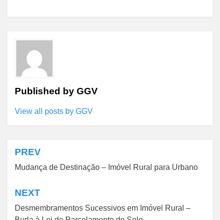
Published by
GGV
View all posts by GGV
PREV
Navegação
Mudança de Destinação – Imóvel Rural para Urbano
de
Post
NEXT
Desmembramentos Sucessivos em Imóvel Rural –
Burla à Lei de Parcelamento do Solo