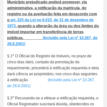
Município prejudicado poderá promover, via
administrativa, a retificação da matrícula, do
registro ou da averbação feita em desacordo com
o
art. 225 da Lei no 6.015, de 31 de dezembro de
1973
, quando a alteração da área ou dos limites do
imóvel importar em transferência de terras
públicas.
(Incluído pela Lei nº 10.267, de
28.8.2001)
o
§ 1
O Oficial do Registro de Imóveis, no prazo de
cinco dias úteis, contado da prenotação do
requerimento, procederá à retificação requerida e dela
dará ciência ao proprietário, nos cinco dias seguintes
à retificação.
(Incluído pela Lei nº 10.267,
de 28.8.2001)
o
§ 2
Recusando-se a efetuar a retificação requerida, o
Oficial Registrador suscitará dúvida, obedecidos os