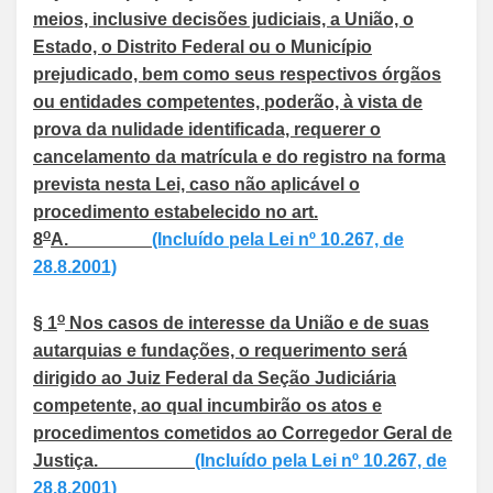
meios, inclusive decisões judiciais, a União, o
Estado, o Distrito Federal ou o Município
prejudicado, bem como seus respectivos órgãos
ou entidades competentes, poderão, à vista de
prova da nulidade identificada, requerer o
cancelamento da matrícula e do registro na forma
prevista nesta Lei, caso não aplicável o
procedimento estabelecido no art.
o
8
A.
(Incluído pela Lei nº 10.267, de
28.8.2001)
o
§ 1
Nos casos de interesse da União e de suas
autarquias e fundações, o requerimento será
dirigido ao Juiz Federal da Seção Judiciária
competente, ao qual incumbirão os atos e
procedimentos cometidos ao Corregedor Geral de
Justiça.
(Incluído pela Lei nº 10.267, de
28.8.2001)