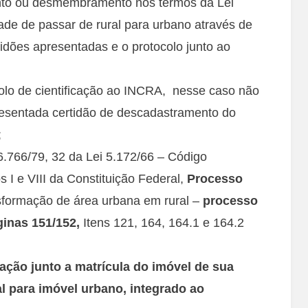
nto ou desmembramento nos termos da Lei
ade de passar de rural para urbano através de
tidões apresentadas e o protocolo junto ao
olo de cientificação ao INCRA, nesse caso não
esentada certidão de descadastramento do
;
6.766/79, 32 da Lei 5.172/66 – Código
os I e VIII da Constituição Federal,
Processo
ormação de área urbana em rural –
processo
ginas 151/152,
Itens 121, 164, 164.1 e 164.2
ação junto a matrícula do imóvel de sua
l para imóvel urbano, integrado ao