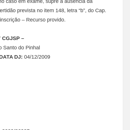
no caso em exame, supre a ausência da
rtidão prevista no item 148, letra “b”, do Cap.
nscrição – Recurso provido.
7 CGJSP –
to Santo do Pinhal
DATA DJ:
04/12/2009