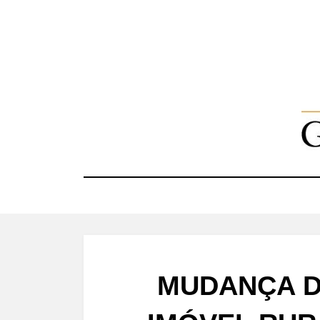
Skip
to
content
MUDANÇA D