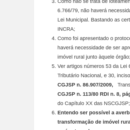
Como não se trata de loteame
6.766/79, não haverá necessid
Lei Municipal. Bastando as cer
INCRA;
Como foi apresentado o protoc
haverá necessidade de ser apr
imóvel rural junto àquele órgão
Ver artigos números 53 da Lei 
Tributário Nacional, e 30, incis
CGJSP n. 86.907/2009,
Transf
CGJSP n. 113/80 RDI n. 8, pá
do Capítulo XX das NSCGJSP;
Entendo ser possível a averb
transformação de imóvel rura