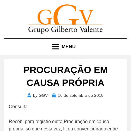
Skip
to
content
MENU
PROCURAÇÃO EM
CAUSA PRÓPRIA
Posted
by
GGV
16 de setembro de 2010
on
Consulta:
Recebi para registro outra Procuração em causa
própria, só que desta vez, ficou convencionado entre